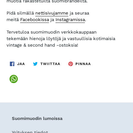
muotia rakastetuilta suomibrändeiltä.
Pidä silmällä
nettisivujamme
ja seuraa
meitä
Facebookissa
ja
Instagramissa
.
Tervetuloa suomimuodin verkkokauppaan
tekemään hienoja löytöjä ja vastuullisia kotimaisia
vintage & second hand -ostoksia!
JAA
TWIITTAA
PINNAA
JAA
TWIITTAA
PINNAA
FACEBOOKISSA
TWITTERISSÄ
PINTERESTISSÄ
Suomimuodin lumoissa
Yrityksen tiedot