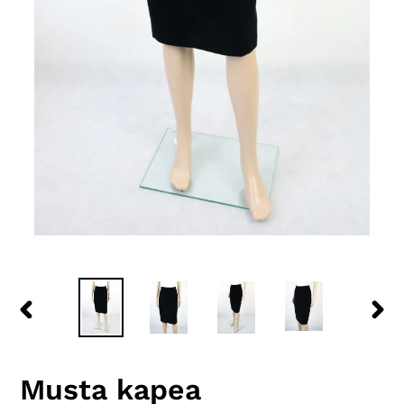
EDELLINEN
SEU
DIA
DIA
Musta kapea