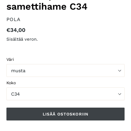
samettihame C34
VALMISTAJA
POLA
Normaalihinta
€34,00
Sisältää veron.
Väri
Koko
LISÄÄ OSTOSKORIIN
Tuotteen