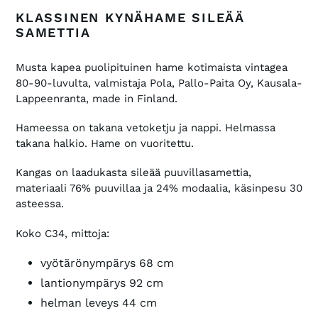
lisääminen
KLASSINEN KYNÄHAME SILEÄÄ
ostoskoriin
SAMETTIA
Musta kapea puolipituinen hame kotimaista vintagea
80-90-luvulta, valmistaja Pola, Pallo-Paita Oy, Kausala-
Lappeenranta, made in Finland.
Hameessa on takana vetoketju ja nappi. Helmassa
takana halkio. Hame on vuoritettu.
Kangas on laadukasta sileää puuvillasamettia,
materiaali 76% puuvillaa ja 24% modaalia, käsinpesu 30
asteessa.
Koko C34, mittoja:
vyötärönympärys 68 cm
lantionympärys 92 cm
helman leveys 44 cm