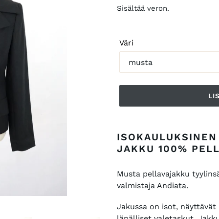
Sisältää veron.
Väri
LI
Tuotteen
lisääminen
ISOKAULUKSINEN
ostoskoriin
JAKKU 100% PEL
Musta pellavajakku tyylins
valmistaja Andiata.
Jakussa on isot, näyttävät 
läpälliset valetaskut. Jakk