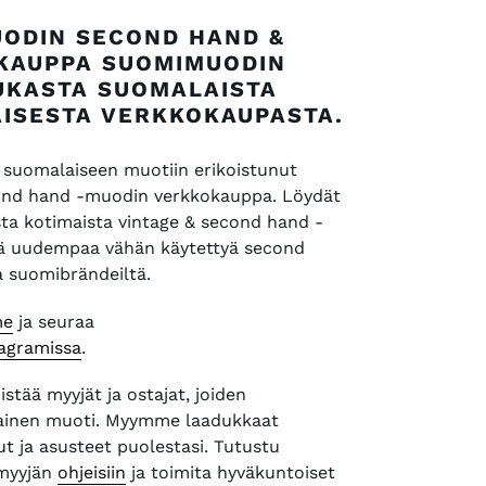
ODIN SECOND HAND &
KAUPPA SUOMIMUODIN
UKASTA SUOMALAISTA
ISESTA VERKKOKAUPASTA.
suomalaiseen muotiin erikoistunut
cond hand -muodin verkkokauppa. Löydät
a kotimaista vintage & second hand -
kä uudempaa vähän käytettyä second
a suomibrändeiltä.
me
ja seuraa
tagramissa
.
istää myyjät ja ostajat, joiden
ainen muoti. Myymme laadukkaat
ut ja asusteet puolestasi. Tutustu
myyjän
ohjeisiin
ja toimita hyväkuntoiset