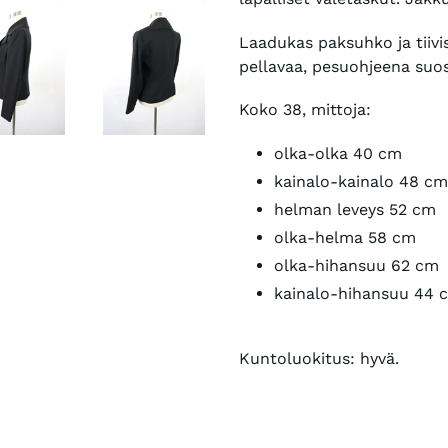
Laadukas paksuhko ja tiivi
pellavaa, pesuohjeena suos
Koko 38, mittoja:
olka-olka 40 cm
kainalo-kainalo 48 cm
helman leveys 52 cm
olka-helma 58 cm
olka-hihansuu 62 cm
kainalo-hihansuu 44 
Kuntoluokitus: hyvä.