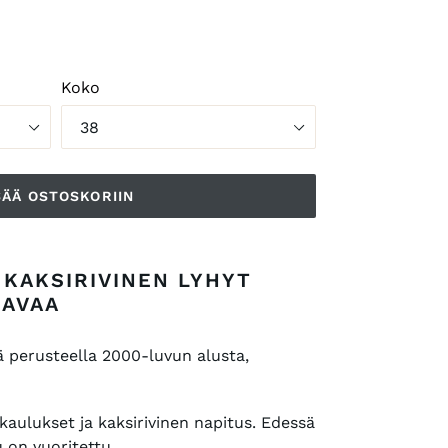
Koko
SÄÄ OSTOSKORIIN
 KAKSIRIVINEN LYHYT
LAVAA
ä perusteella 2000-luvun alusta,
kaulukset ja kaksirivinen napitus. Edessä
u on vuoritettu.