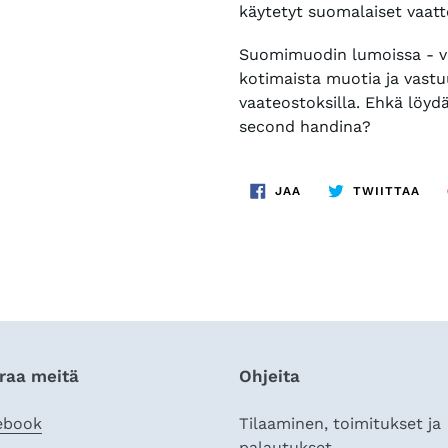
käytetyt suomalaiset vaatt
Suomimuodin lumoissa - ve
kotimaista muotia ja vastu
vaateostoksilla. Ehkä löydät
second handina?
JAA
TWI
JAA
TWIITTAA
FACEBOOKISSA
TWI
raa meitä
Ohjeita
ebook
Tilaaminen, toimitukset ja
palautukset