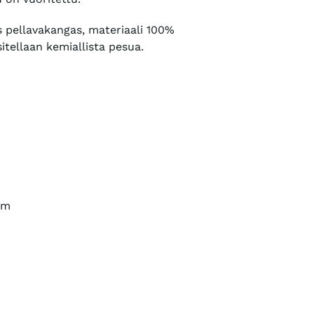
s pellavakangas, materiaali 100%
itellaan kemiallista pesua.
cm