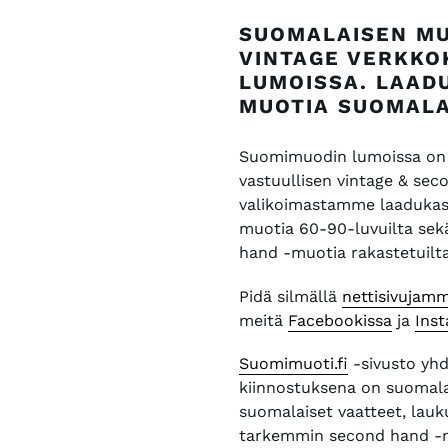
SUOMALAISEN MU
VINTAGE VERKKO
LUMOISSA. LAAD
MUOTIA SUOMALA
Suomimuodin lumoissa on 
vastuullisen vintage & se
valikoimastamme laadukast
muotia 60-90-luvuilta se
hand -muotia rakastetuilt
Pidä silmällä
nettisivujam
meitä
Facebookissa
ja
Ins
Suomimuoti.fi
-sivusto yhd
kiinnostuksena on suomal
suomalaiset vaatteet, lauk
tarkemmin second hand -