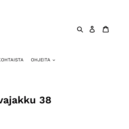
Hae
Kirjaudu sisää
Ostoskor
KOHTAISTA
OHJEITA
vajakku 38