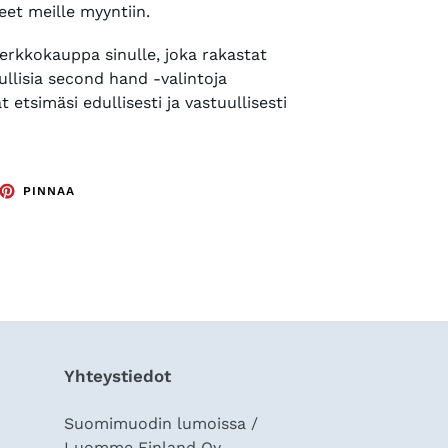
eet meille myyntiin.
rkkokauppa sinulle, joka rakastat
ullisia second hand -valintoja
 etsimäsi edullisesti ja vastuullisesti
ITTAA
PINNAA
PINNAA
TTERISSÄ
PINTERESTISSÄ
Yhteystiedot
Suomimuodin lumoissa /
Luomme Finland Oy